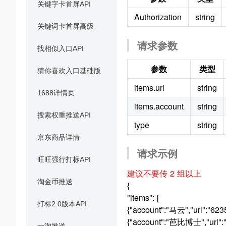
关键字卡首屏API
Authorization
string
关键词卡首屏高级
请求参数
找相似入口API
参数
类型
猜你喜欢入口基础版
items.url
string
1688详情页
items.account
string
搜索权重推送API
type
string
京东商品详情
请求示例
旺旺强行打标API
建议不要传 2 组以上
淘金币推送
{
"items": [
打标2.0版本API
{"account":"马云","url":"62
{"account":"芭比博士","url":