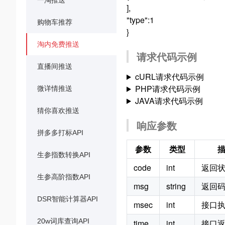
一淘推送
],
"type":1
购物车推荐
}
淘内免费推送
请求代码示例
直播间推送
cURL请求代码示例
PHP请求代码示例
微详情推送
JAVA请求代码示例
猜你喜欢推送
响应参数
拼多多打标API
参数
类型
生参指数转换API
code
int
返回
生参高阶指数API
msg
string
返回
DSR智能计算器API
msec
int
接口
20w词库查询API
time
int
接口