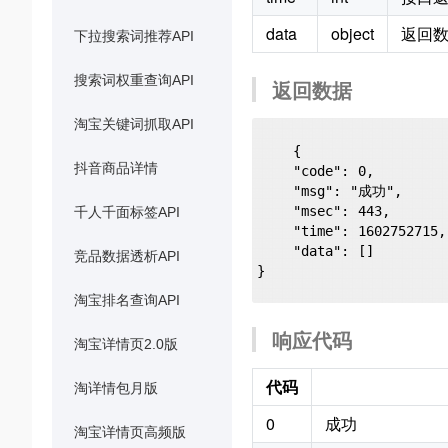
data
object
返回
下拉搜索词推荐API
搜索词权重查询API
返回数据
淘宝关键词抓取API
    {

抖音商品详情
    "code": 0,

    "msg": "成功",

    "msec": 443,

千人千面标签API
    "time": 1602752715,

    "data": []

竞品数据透析API
}

淘宝排名查询API
响应代码
淘宝详情页2.0版
代码
淘详情包月版
0
成功
淘宝详情页高频版