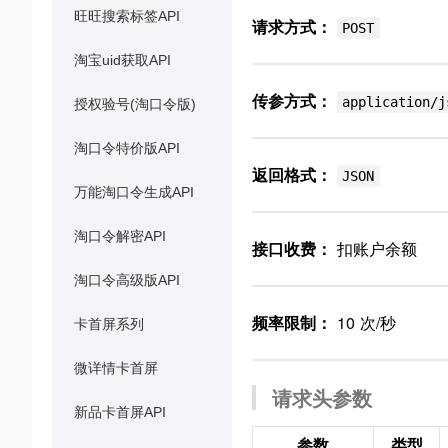
旺旺搜索标签API
请求方式：
POST
淘宝uid获取API
传参方式：
application/j
授权验号(淘口令版)
淘口令特价版API
返回格式：
JSON
万能淘口令生成API
淘口令解密API
接口收费：
扣账户余额
淘口令高级版API
频率限制：
10 次/秒
卡首屏系列
微详情卡首屏
请求头参数
新品卡首屏API
参数
类型