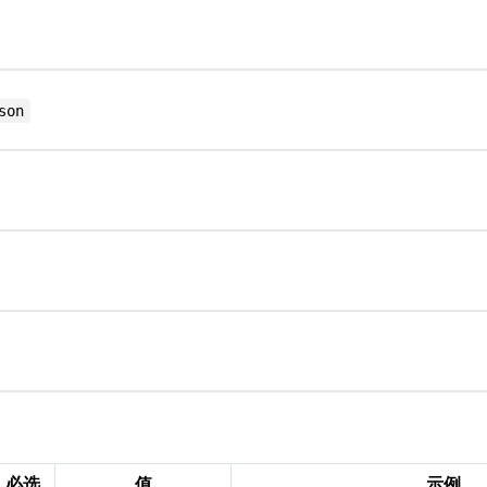
son
必选
值
示例