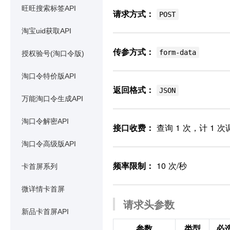
旺旺搜索标签API
请求方式：
POST
淘宝uid获取API
传参方式：
form-data
授权验号(淘口令版)
淘口令特价版API
返回格式：
JSON
万能淘口令生成API
淘口令解密API
接口收费：
查询 1 次，计 1
淘口令高级版API
频率限制：
10 次/秒
卡首屏系列
微详情卡首屏
请求头参数
新品卡首屏API
参数
类型
必