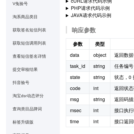
cURL请求代码示例
V兔验号
PHP请求代码示例
JAVA请求代码示例
淘系商品类目
响应参数
获取签名短信列表
参数
类型
获取短信调用列表
data
object
返回数据
查看短信签名详情
task_id
string
任务编号
提交审核结果
state
string
状态，0 
抖音验号
code
int
返回状态
淘宝dsr动态评分
msg
string
返回码描
查询类目品牌词
msec
int
接口执行
time
int
接口返回
标签升级版