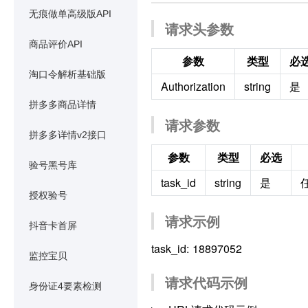
无痕做单高级版API
请求头参数
商品评价API
参数
类型
必
淘口令解析基础版
Authorization
string
是
拼多多商品详情
请求参数
拼多多详情v2接口
参数
类型
必选
验号黑号库
task_id
string
是
授权验号
请求示例
抖音卡首屏
task_id: 18897052
监控宝贝
请求代码示例
身份证4要素检测