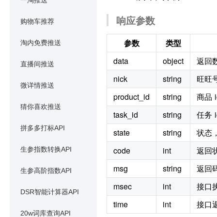
一淘推送
响应参数
购物车推荐
参数
类型
淘内免费推送
data
object
返回
直播间推送
nick
string
旺旺
微详情推送
product_id
string
商品 i
猜你喜欢推送
task_id
string
任务
拼多多打标API
state
string
状态，
code
int
返回
生参指数转换API
msg
string
返回
生参高阶指数API
msec
int
接口
DSR智能计算器API
time
int
接口
20w词库查询API