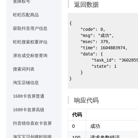
查降权号
返回数据
旺旺匹配商品
{

获取抖音用户信息
    "code": 0,

    "msg": "成功",

    "msec": 379,

旺旺搜索权重评估
    "time": 1604883974,

    "data": {

潜在成交标签查询
        "task_id": "36028592",

        "state": 1

搜索词列表
    }

}

淘宝店铺信息
1688卡首屏普通
响应代码
1688卡首屏高级
代码
抖音猜你喜欢卡首屏
0
成功
100
请求参数错误
淘宝宝贝创建时间接