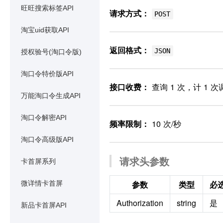
旺旺搜索标签API
请求方式：
POST
淘宝uid获取API
返回格式：
JSON
授权验号(淘口令版)
淘口令特价版API
接口收费：
查询 1 次，计 1 次
万能淘口令生成API
淘口令解密API
频率限制：
10 次/秒
淘口令高级版API
请求头参数
卡首屏系列
参数
类型
必
微详情卡首屏
Authorization
string
是
新品卡首屏API