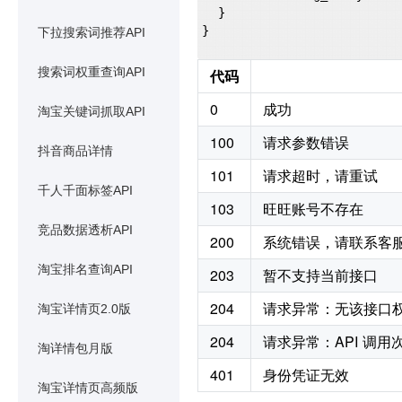
  }

}

下拉搜索词推荐API
搜索词权重查询API
代码
0
成功
淘宝关键词抓取API
100
请求参数错误
抖音商品详情
101
请求超时，请重试
千人千面标签API
103
旺旺账号不存在
竞品数据透析API
200
系统错误，请联系客
淘宝排名查询API
203
暂不支持当前接口
204
请求异常：无该接口
淘宝详情页2.0版
204
请求异常：API 调
淘详情包月版
401
身份凭证无效
淘宝详情页高频版