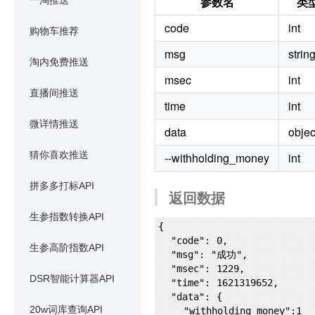
参数名
类
一淘推送
code
int
购物车推荐
msg
strin
淘内免费推送
msec
int
直播间推送
time
int
微详情推送
data
object
猜你喜欢推送
--withholding_money
int
拼多多打标API
返回数据
生参指数转换API
{

  "code": 0,

生参高阶指数API
  "msg": "成功",

  "msec": 1229,

DSR智能计算器API
  "time": 1621319652,

  "data": {

20w词库查询API
    "withholding_money":1
