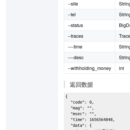
--site
Strin
--tel
Strin
--status
BigD
--traces
Trac
----time
Strin
----desc
Strin
--withholding_money
int
返回数据
{

  "code": 0,

  "mag": "",

  "msec": "",

  "time": 1656564848,

  "data": {
