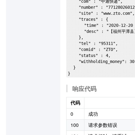
    "com" : "中通快递",

    "number" : "77128026012315",

    "site" : "www.zto.com",

    "traces" : {

      "time" : "2020-12-20 14:08:41",

      "desc" : "【福州平潭县】（0591-39012181） 的 平潭保税仓（18060762682） 已揽收"

    },

    "tel" : "95311",

    "comid" : "ZTO",

    "status" : 4,

    "withholding_money": 30

  }

响应代码
代码
0
成功
100
请求参数错误