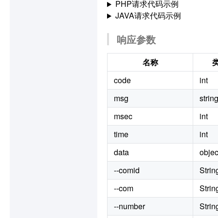
PHP请求代码示例
JAVA请求代码示例
响应参数
名称
code
int
msg
strin
msec
int
time
int
data
objec
--comid
Strin
--com
Strin
--number
Strin