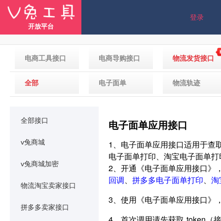
登录
开放平台
电商工具接口
电商导购接口
物流发货接口
全部
电子面单
物流轨迹
全部接口
电子面单应用接口
v兔商城
1、电子面单应用接口适用于查
电子面单打印、淘宝电子面单打
v兔商城加密
2、开通《电子面单应用接口》
回调
、
拼多多电子面单打印
、
淘
物流淘宝卖家接口
3、使用《电子面单应用接口》
拼多多卖家接口
4、首次调用请先获取 token（