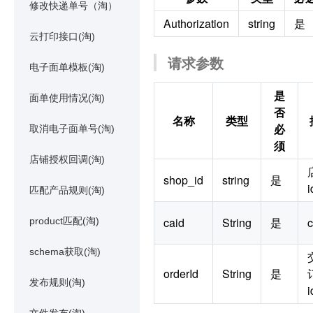
修改快递单号（淘）
Authorization
string
是
云打印接口(淘)
请求参数
电子面单模板(淘)
是
面单使用情况(淘)
否
名称
类型
必
取消电子面单号(淘)
须
店铺授权回调(淘)
shop_id
string
是
i
匹配产品规则(淘)
caid
String
是
c
product匹配(淘)
schema获取(淘)
orderId
String
是
发布规则(淘)
i