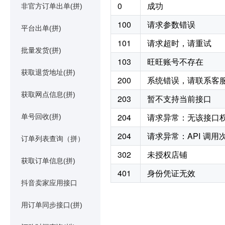
0
成功
非官方订单出单(拼)
100
请求参数错误
平台出单(拼)
101
请求超时，请重试
批量发货(拼)
103
旺旺账号不存在
获取退货地址(拼)
200
系统错误，请联系客
获取网点信息(拼)
203
暂不支持当前接口
204
请求异常：无该接口
单号回收(拼)
204
请求异常：API 调
订单列表查询（拼）
302
未授权店铺
获取订单信息(拼)
401
身份凭证无效
抖音卖家应用接口
用订单同步接口(拼)