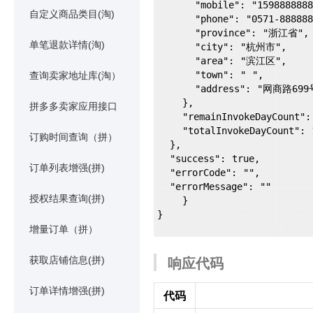
      "mobile": "15988888888",

自定义商品类目(淘)
      "phone": "0571-88888888",

      "province": "浙江省",

单笔退款详情(淘)
      "city": "杭州市",

      "area": "滨江区",

      "town": " ",

查询卖家地址库(淘）
      "address": "网商路699号",

    },

拼多多卖家应用接口
    "remainInvokeDayCount": 100,

    "totalInvokeDayCount": 1000

订购时间查询（拼）
  },

  "success": true,

订单列表增强(拼)
  "errorCode": "",

  "errorMessage": ""

授权结果查询(拼)
    }

}

增量订单（拼）
响应代码
获取店铺信息(拼)
订单详情增强(拼)
代码